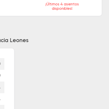
¡Últimos 4 asientos
disponibles!
acia Leones
0
0
.
.