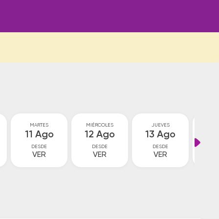
MARTES
MIÉRCOLES
JUEVES
VI
11 Ago
12 Ago
13 Ago
14
DESDE
DESDE
DESDE
D
VER
VER
VER
V