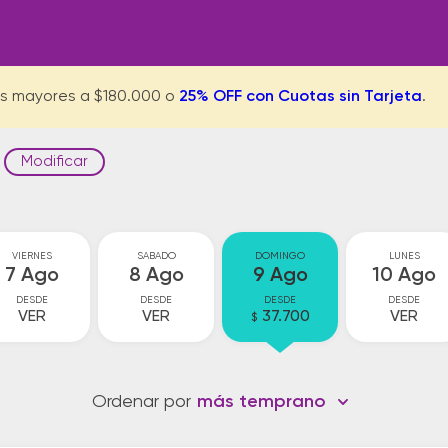
s mayores a $180.000 o
25% OFF con Cuotas sin Tarjeta
.
Modificar
VIERNES
SABADO
DOMINGO
LUNES
7 Ago
8 Ago
9 Ago
10 Ago
DESDE
DESDE
DESDE
DESDE
VER
VER
37.700
VER
$
Ordenar por
más temprano