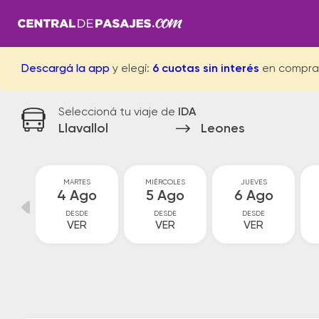
Descargá la app
y elegí:
6 cuotas sin interés
en compra
Seleccioná tu viaje de
IDA
Llavallol
Leones
MARTES
MIÉRCOLES
JUEVES
go
4 Ago
5 Ago
6 Ago
DESDE
DESDE
DESDE
VER
VER
VER