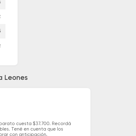
s
2
5
z
 a Leones
s barato cuesta $37.700. Recordá
ibles. Tené en cuenta que los
prar con anticipación.