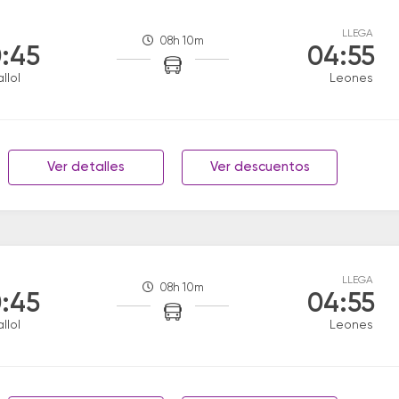
LLEGA
08h 10m
:45
04:55
llol
Leones
Ver detalles
Ver descuentos
LLEGA
08h 10m
:45
04:55
llol
Leones