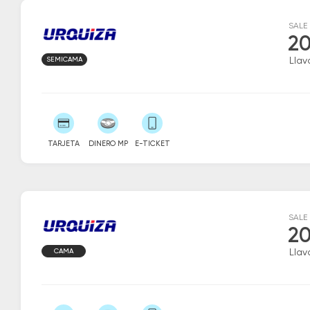
SALE
20
SEMICAMA
Llava
TARJETA
DINERO MP
E-TICKET
SALE
20
CAMA
Llava