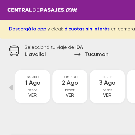
Descargá la app
y elegí:
6 cuotas sin interés
en compra
Seleccioná tu viaje de
IDA
Llavallol
Tucuman
S
SABADO
DOMINGO
LUNES
ul
1 Ago
2 Ago
3 Ago
DESDE
DESDE
DESDE
VER
VER
VER