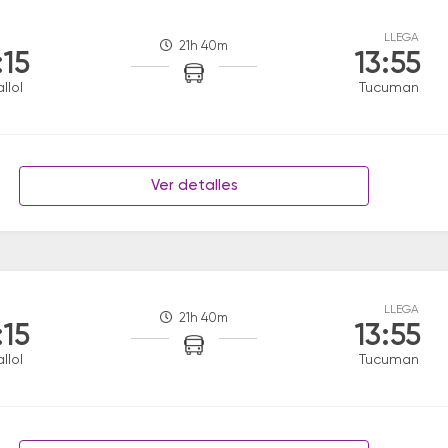
LLEGA
21h 40m
:15
13:55
llol
Tucuman
Ver detalles
LLEGA
21h 40m
:15
13:55
llol
Tucuman