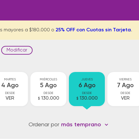
s mayores a $180.000 o
25% OFF con Cuotas sin Tarjeta
.
Modificar
MARTES
MIÉRCOLES
JUEVES
VIERNES
4 Ago
5 Ago
6 Ago
7 Ago
DESDE
DESDE
DESDE
DESDE
VER
130.000
130.000
VER
$
$
Ordenar por
más temprano