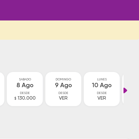
SABADO
DOMINGO
LUNES
MA
8 Ago
9 Ago
10 Ago
11
DESDE
DESDE
DESDE
D
130.000
VER
VER
V
$