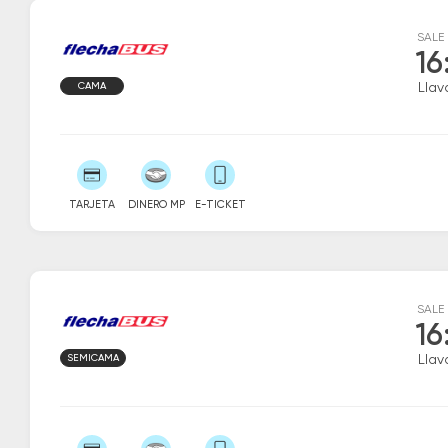
SALE
16
CAMA
Llava
TARJETA
DINERO MP
E-TICKET
SALE
16
SEMICAMA
Llava