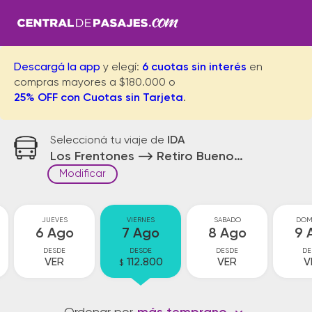
Descargá la app
y elegí:
6 cuotas sin interés
en
compras mayores a $180.000 o
25% OFF con Cuotas sin Tarjeta
.
Seleccioná tu viaje de
IDA
Los Frentones
Retiro Buenos Aires
Modificar
JUEVES
VIERNES
SABADO
DOM
6 Ago
7 Ago
8 Ago
9 
DESDE
DESDE
DESDE
DE
VER
112.800
VER
V
$