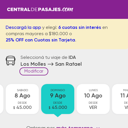
Descargá la app
y elegí:
6 cuotas sin interés
en
compras mayores a $180.000 o
25% OFF con Cuotas sin Tarjeta
.
Seleccioná tu viaje de
IDA
Los Molles
San Rafael
Modificar
SABADO
DOMINGO
LUNES
MA
8 Ago
9 Ago
10 Ago
11
DESDE
DESDE
DESDE
DE
45.000
45.000
VER
V
$
$