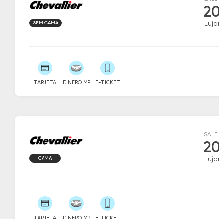
20
SEMICAMA
Luja
TARJETA
DINERO MP
E-TICKET
SALE
20
CAMA
Luja
TARJETA
DINERO MP
E-TICKET