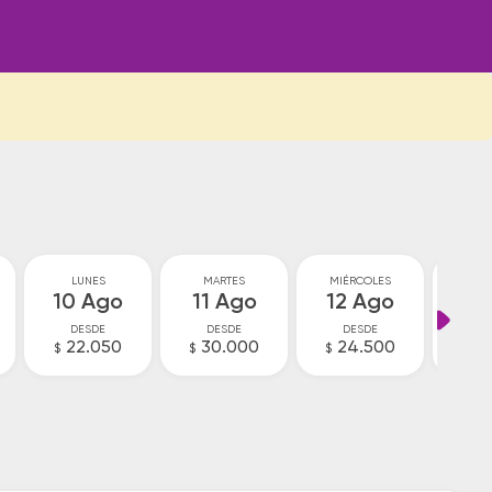
LUNES
MARTES
MIÉRCOLES
JU
10 Ago
11 Ago
12 Ago
13
DESDE
DESDE
DESDE
D
22.050
30.000
24.500
V
$
$
$