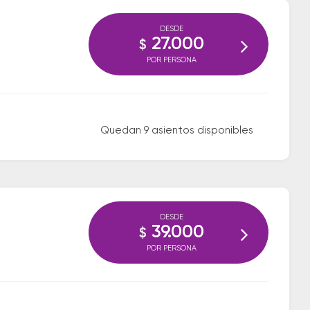
DESDE
27.000
$
POR PERSONA
Quedan 9 asientos disponibles
DESDE
39.000
$
POR PERSONA