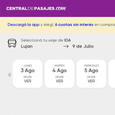
Descargá la app
y elegí:
6 cuotas sin interés
en compra
Seleccioná tu viaje de
IDA
Lujan
9 de Julio
GO
LUNES
MARTES
MIÉRCOLES
go
3 Ago
4 Ago
5 Ago
DESDE
DESDE
DESDE
VER
VER
VER