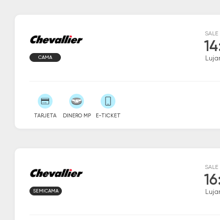
SALE
14
CAMA
Luja
TARJETA
DINERO MP
E-TICKET
SALE
16
SEMICAMA
Luja