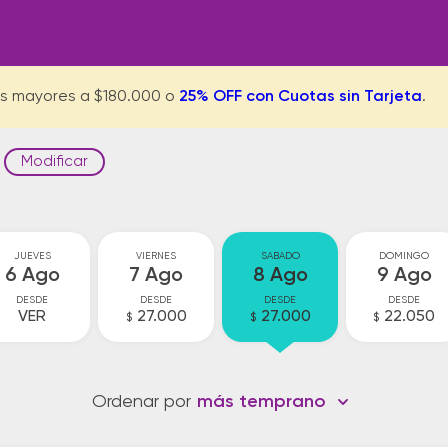
s mayores a $180.000 o
25% OFF con Cuotas sin Tarjeta
.
Modificar
JUEVES
VIERNES
SABADO
DOMINGO
6 Ago
7 Ago
8 Ago
9 Ago
DESDE
DESDE
DESDE
DESDE
VER
27.000
27.000
22.050
$
$
$
Ordenar por
más temprano