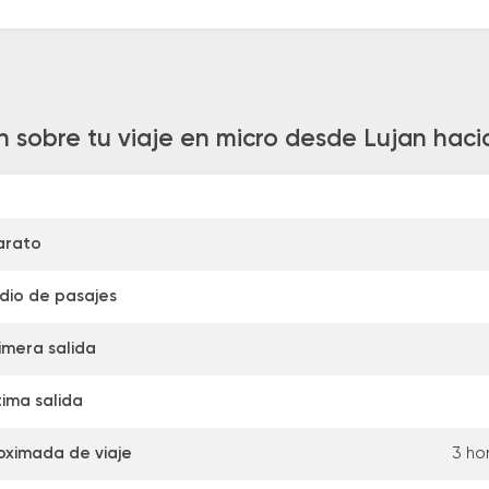
n sobre tu viaje en micro desde Lujan hacia
arato
dio de pasajes
imera salida
tima salida
oximada de viaje
3 ho