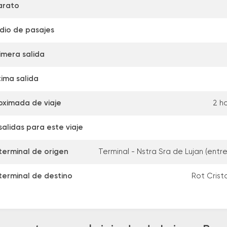
arato
dio de pasajes
imera salida
tima salida
oximada de viaje
2 h
alidas para este viaje
terminal de origen
Terminal - Nstra Sra de Lujan (entr
terminal de destino
Rot Cristo