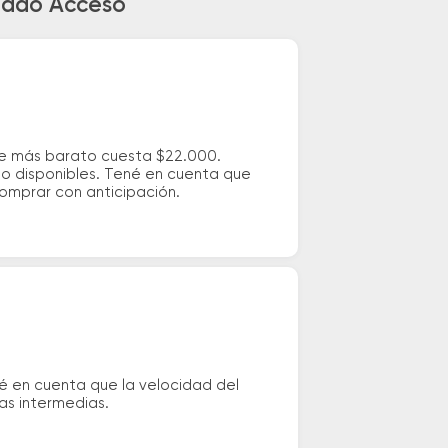
agado Acceso
je más barato cuesta $22.000.
io disponibles. Tené en cuenta que
comprar con anticipación.
é en cuenta que la velocidad del
das intermedias.