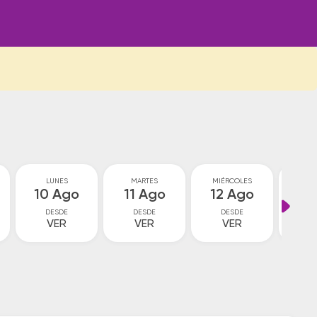
LUNES
MARTES
MIÉRCOLES
JU
10 Ago
11 Ago
12 Ago
13
DESDE
DESDE
DESDE
D
VER
VER
VER
V