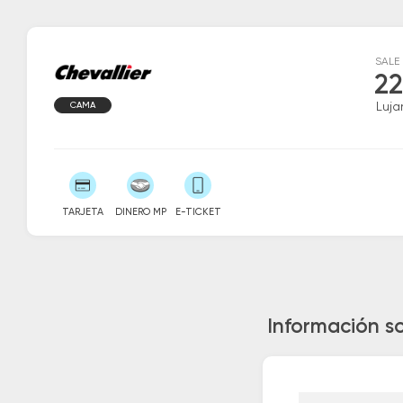
SALE
22
CAMA
Luja
TARJETA
DINERO MP
E-TICKET
Información s