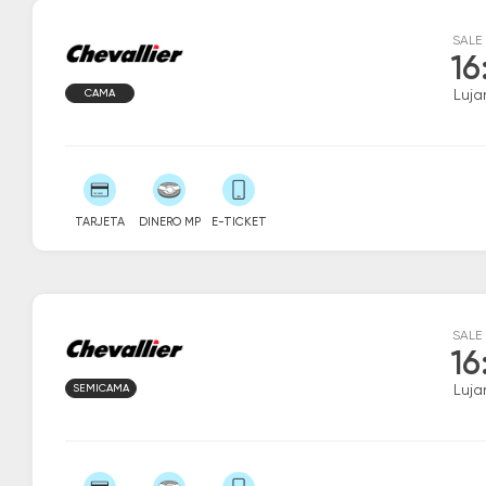
SALE
16
CAMA
Luja
TARJETA
DINERO MP
E-TICKET
SALE
16
SEMICAMA
Luja