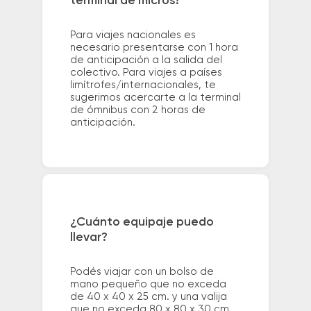
terminal de micros?
Para viajes nacionales es
necesario presentarse con 1 hora
de anticipación a la salida del
colectivo. Para viajes a países
limítrofes/internacionales, te
sugerimos acercarte a la terminal
de ómnibus con 2 horas de
anticipación.
¿Cuánto equipaje puedo
llevar?
Podés viajar con un bolso de
mano pequeño que no exceda
de 40 x 40 x 25 cm. y una valija
que no exceda 80 x 80 x 30 cm.