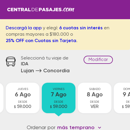
Descargá la app
y elegí:
6 cuotas sin interés
en
compras mayores a $180.000 o
25% OFF con Cuotas sin Tarjeta
.
Seleccioná tu viaje de
Modificar
IDA
Lujan
Concordia
JUEVES
VIERNES
SABADO
DOM
6 Ago
7 Ago
8 Ago
9 
DESDE
DESDE
DESDE
DE
59.000
59.000
VER
59
$
$
$
Ordenar por
más temprano