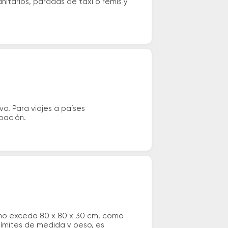
nitarios, paradas de taxi o remis y
vo. Para viajes a países
ipación.
 no exceda 80 x 80 x 30 cm. como
 límites de medida y peso, es