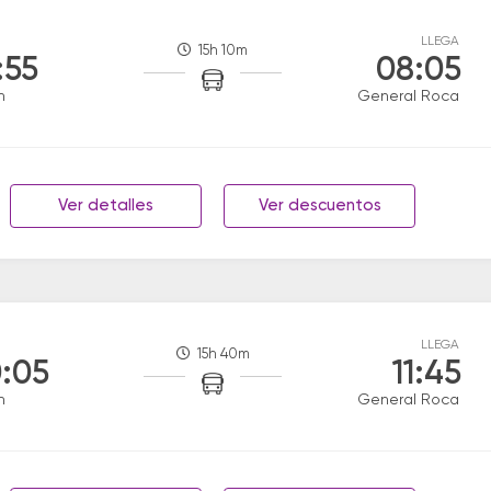
LLEGA
15h 10m
:55
08:05
n
General Roca
Ver detalles
Ver descuentos
LLEGA
15h 40m
:05
11:45
n
General Roca