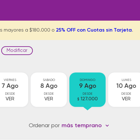
s mayores a $180.000 o
25% OFF con Cuotas sin Tarjeta
.
Modificar
VIERNES
SABADO
DOMINGO
LUNES
7 Ago
8 Ago
9 Ago
10 Ago
DESDE
DESDE
DESDE
DESDE
VER
VER
127.000
VER
$
Ordenar por
más temprano