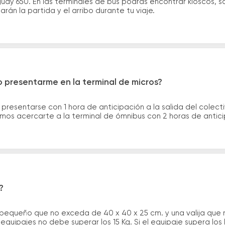
ay 650. En las terminales de bus podrás encontrar kioscos, sa
arán la partida y el arribo durante tu viaje.
 presentarme en la terminal de micros?
 presentarse con 1 hora de anticipación a la salida del colecti
rimos acercarte a la terminal de ómnibus con 2 horas de antic
?
 pequeño que no exceda de 40 x 40 x 25 cm. y una valija que
quipajes no debe superar los 15 Kg. Si el equipaje supera los