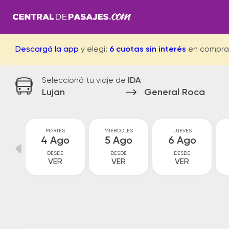
Descargá la app
y elegí:
6 cuotas sin interés
en compra
Seleccioná tu viaje de
IDA
Lujan
General Roca
MARTES
MIÉRCOLES
JUEVES
go
4 Ago
5 Ago
6 Ago
DESDE
DESDE
DESDE
VER
VER
VER