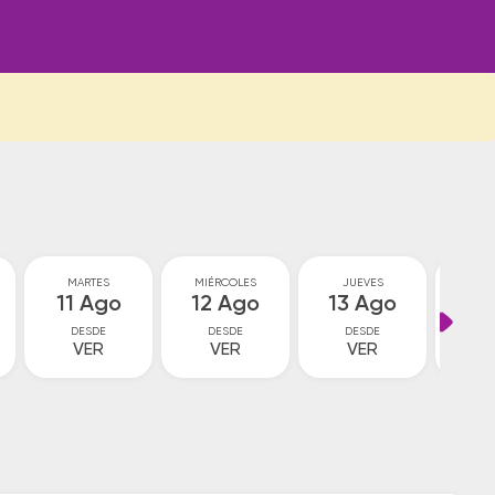
MARTES
MIÉRCOLES
JUEVES
VI
11 Ago
12 Ago
13 Ago
14
DESDE
DESDE
DESDE
D
VER
VER
VER
15
$