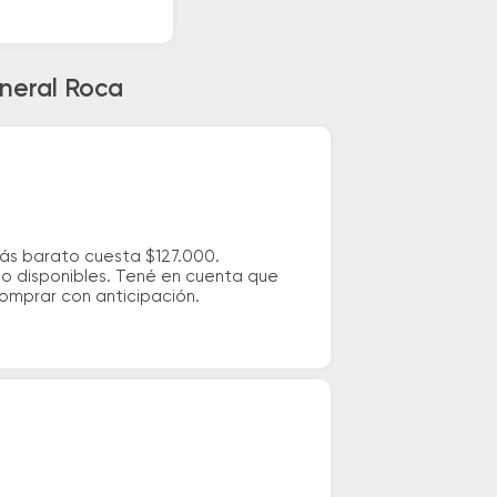
eneral Roca
más barato cuesta $127.000.
io disponibles. Tené en cuenta que
comprar con anticipación.