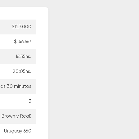
$127.000
$146.667
16:55hs.
20:05hs.
ras 30 minutos
3
e Brown y Real)
Uruguay 650