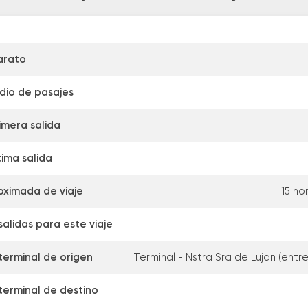
arato
dio de pasajes
imera salida
tima salida
oximada de viaje
15 ho
alidas para este viaje
terminal de origen
Terminal - Nstra Sra de Lujan (entr
terminal de destino