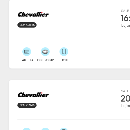
SALE
16
SEMICAMA
Luja
TARJETA
DINERO MP
E-TICKET
SALE
20
SEMICAMA
Luja