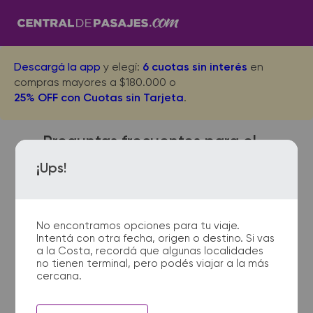
Descargá la app
y elegí:
6 cuotas sin interés
en
compras mayores a $180.000 o
25% OFF con Cuotas sin Tarjeta
.
Preguntas frecuentes para el
viaje desde Lujan a San
¡Ups!
Bernardo
No encontramos opciones para tu viaje.
Intentá con otra fecha, origen o destino. Si vas
¿Dónde quedan las
a la Costa, recordá que algunas localidades
no tienen terminal, pero podés viajar a la más
terminales de micro de Lujan
cercana.
a San Bernardo?