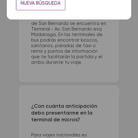
La terminal de ómnibus de Lujan
NUEVA BÚSQUEDA
queda ubicada en Terminal -
Nstra Sra de Lujan (entre Brown y
Real). La terminal de colectivos
de San Bernardo se encuentra en
Terminal - Av. San Bernardo esq
Madariaga. En las terminales de
bus podrás encontrar kioscos,
sanitarios, paradas de taxi o
remis y puntos de información
que te facilitarán la partida y el
arribo durante tu viaje.
¿Con cuánta anticipación
debo presentarme en la
terminal de micros?
Para viajes nacionales es