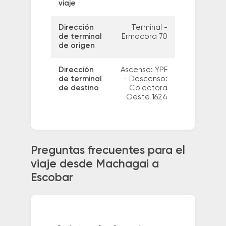
viaje
Dirección
Terminal -
de terminal
Ermacora 70
de origen
Dirección
Ascenso: YPF
de terminal
- Descenso:
de destino
Colectora
Oeste 1624
Preguntas frecuentes para el
viaje desde Machagai a
Escobar