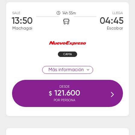
SALE
14h 55m
LLEGA
13:50
04:45
Machagai
Escobar
CAMA
información
DESDE
121.600
$
POR PERSONA