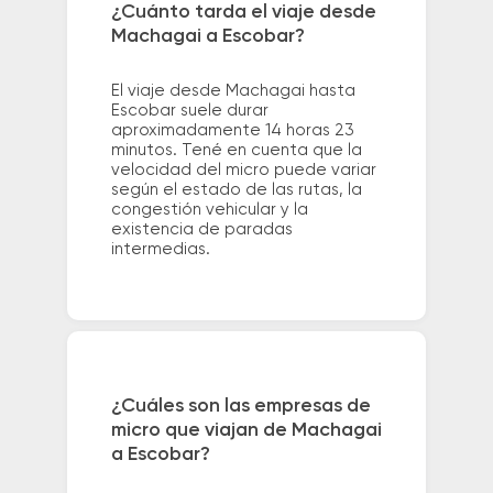
¿Cuánto tarda el viaje desde
Machagai a Escobar?
El viaje desde Machagai hasta
Escobar suele durar
aproximadamente 14 horas 23
minutos. Tené en cuenta que la
velocidad del micro puede variar
según el estado de las rutas, la
congestión vehicular y la
existencia de paradas
intermedias.
¿Cuáles son las empresas de
micro que viajan de Machagai
a Escobar?