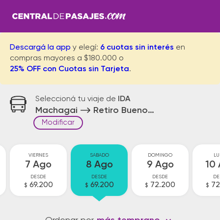
Descargá la app
y elegí:
6 cuotas sin interés
en
compras mayores a $180.000 o
25% OFF con Cuotas sin Tarjeta
.
Seleccioná tu viaje de
IDA
Machagai
Retiro Buenos Aires
Modificar
VIERNES
SABADO
DOMINGO
LU
7 Ago
8 Ago
9 Ago
10
DESDE
DESDE
DESDE
DE
69.200
69.200
72.200
72
$
$
$
$