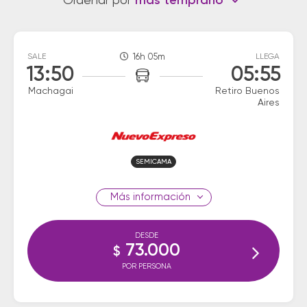
Ordenar por
más temprano
SALE
16h 05m
LLEGA
13:50
05:55
Machagai
Retiro Buenos
Aires
SEMICAMA
información
DESDE
73.000
$
POR PERSONA