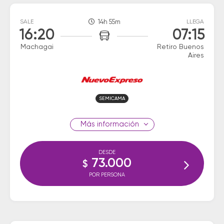
SALE
14h 55m
LLEGA
16:20
07:15
Machagai
Retiro Buenos
Aires
SEMICAMA
información
DESDE
73.000
$
POR PERSONA