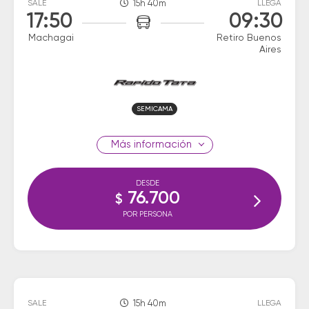
SALE
15h 40m
LLEGA
17:50
09:30
Machagai
Retiro Buenos
Aires
SEMICAMA
información
DESDE
76.700
$
POR PERSONA
SALE
15h 40m
LLEGA