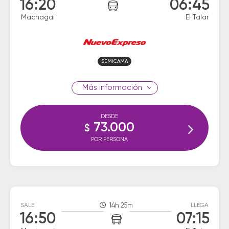
16:20
06:45
Machagai
El Talar
SEMICAMA
información
DESDE
73.000
$
POR PERSONA
SALE
14h 25m
LLEGA
16:50
07:15