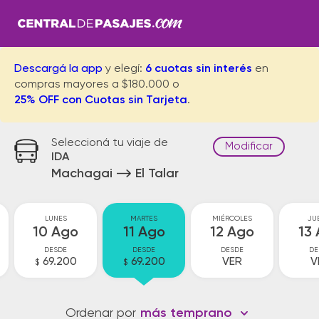
Descargá la app
y elegí:
6 cuotas sin interés
en
compras mayores a $180.000 o
25% OFF con Cuotas sin Tarjeta
.
Seleccioná tu viaje de
Modificar
IDA
Machagai
El Talar
LUNES
MARTES
MIÉRCOLES
JU
10 Ago
11 Ago
12 Ago
13
DESDE
DESDE
DESDE
DE
69.200
69.200
VER
V
$
$
Ordenar por
más temprano