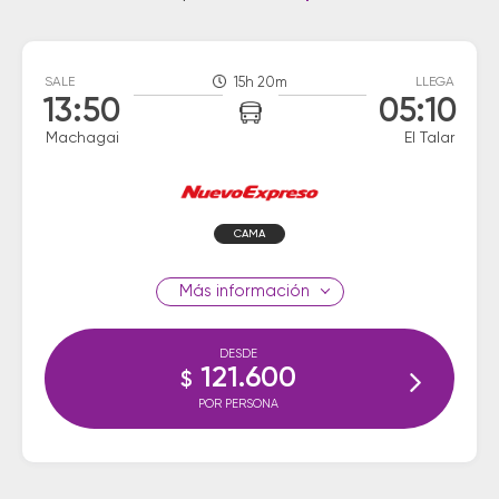
SALE
15h 20m
LLEGA
13:50
05:10
Machagai
El Talar
CAMA
información
DESDE
121.600
$
POR PERSONA