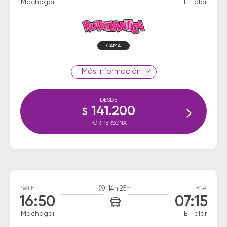
Machagai
El Talar
CAMA
información
DESDE
141.200
$
POR PERSONA
SALE
14h 25m
LLEGA
16:50
07:15
Machagai
El Talar