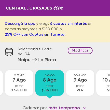
Descargá la app
y elegí:
6 cuotas sin interés
en
compras mayores a $180.000 o
25% OFF con Cuotas sin Tarjeta
.
Seleccioná tu viaje
Modificar
de
IDA
Maipu
La Plata
VIERNES
SABADO
DOMINGO
LU
7 Ago
8 Ago
9 Ago
10
DESDE
DESDE
DESDE
DE
54.000
54.000
VER
V
$
$
Ordenar por
más temprano