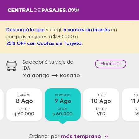
Descargá la app
y elegí:
6 cuotas sin interés
en
compras mayores a $180.000 o
25% OFF con Cuotas sin Tarjeta
.
Seleccioná tu viaje de
Modificar
IDA
Malabrigo
Rosario
SABADO
DOMINGO
LUNES
MA
8 Ago
9 Ago
10 Ago
11
DESDE
DESDE
DESDE
DE
60.000
60.000
VER
V
$
$
Ordenar por
más temprano