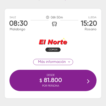
SALE
06h 50m
LLEGA
08:30
15:20
Malabrigo
Rosario
COMUN
información
DESDE
81.800
$
POR PERSONA