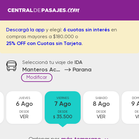
Descargá la app
y elegí:
6 cuotas sin interés
en
compras mayores a $180.000 o
25% OFF con Cuotas sin Tarjeta
.
Seleccioná tu viaje de
IDA
Manteros Acceso
Parana
Modificar
JUEVES
VIERNES
SABADO
DOM
6 Ago
7 Ago
8 Ago
9 
DESDE
DESDE
DESDE
DE
VER
35.500
VER
V
$