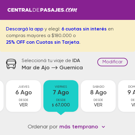
Descargá la app
y elegí:
6 cuotas sin interés
en
compras mayores a $180.000 o
25% OFF con Cuotas sin Tarjeta
.
Seleccioná tu viaje de
IDA
Modificar
Mar de Ajo
Guernica
JUEVES
VIERNES
SABADO
DOM
6 Ago
7 Ago
8 Ago
9 
DESDE
DESDE
DESDE
DE
VER
67.000
VER
V
$
Ordenar por
más temprano