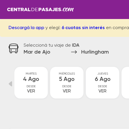
Descargá la app
y elegí:
6 cuotas sin interés
en compra
Seleccioná tu viaje de
IDA
Mar de Ajo
Hurlingham
MARTES
MIÉRCOLES
JUEVES
go
4 Ago
5 Ago
6 Ago
DESDE
DESDE
DESDE
VER
VER
VER