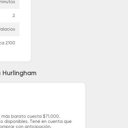
 minutos
2
Palacios
ca 2100
a Hurlingham
je más barato cuesta $71.000.
io disponibles. Tené en cuenta que
comprar con anticipación.