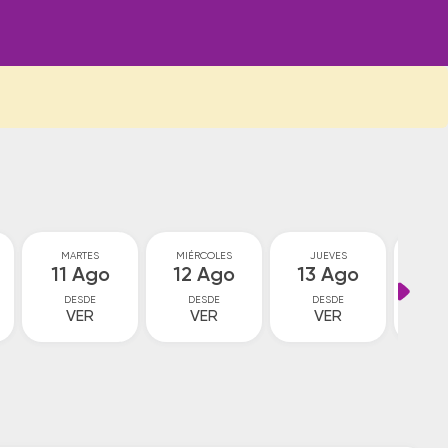
MARTES
MIÉRCOLES
JUEVES
VI
11 Ago
12 Ago
13 Ago
14
DESDE
DESDE
DESDE
D
VER
VER
VER
V