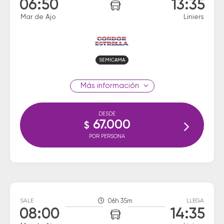
06:50
13:35
Mar de Ajo
Liniers
SEMICAMA
información
DESDE
67.000
$
POR PERSONA
SALE
06h 35m
LLEGA
08:00
14:35