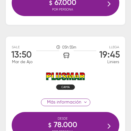
67.000
$
POR PERSONA
SALE
05h 55m
LLEGA
13:50
19:45
Mar de Ajo
Liniers
CAMA
información
DESDE
78.000
$