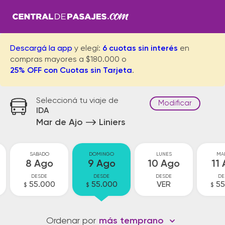
Descargá la app
y elegí:
6 cuotas sin interés
en
compras mayores a $180.000 o
25% OFF con Cuotas sin Tarjeta
.
Seleccioná tu viaje de
Modificar
IDA
Mar de Ajo
Liniers
SABADO
DOMINGO
LUNES
MA
8 Ago
9 Ago
10 Ago
11
DESDE
DESDE
DESDE
DE
55.000
55.000
VER
55
$
$
$
Ordenar por
más temprano