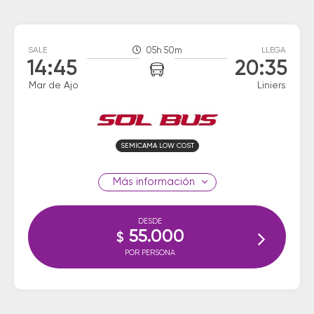
SALE
05h 50m
LLEGA
14:45
20:35
Mar de Ajo
Liniers
SEMICAMA LOW COST
información
DESDE
55.000
$
POR PERSONA