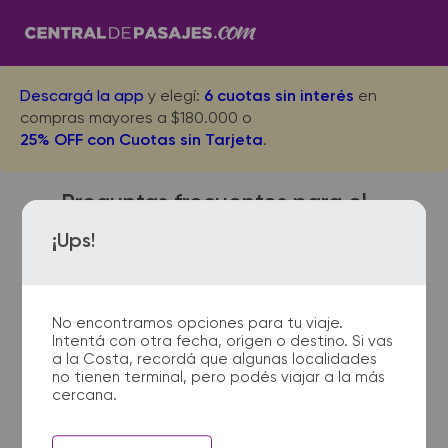
Descargá la app
y elegí:
6 cuotas sin interés
en
compras mayores a $180.000 o
25% OFF con Cuotas sin Tarjeta
.
Preguntas frecuentes para el
viaje desde Mar del Plata a La
¡Ups!
Ensenada
No encontramos opciones para tu viaje.
Intentá con otra fecha, origen o destino. Si vas
¿Dónde quedan las
a la Costa, recordá que algunas localidades
no tienen terminal, pero podés viajar a la más
terminales de micro de Mar
cercana.
del Plata a La Ensenada?