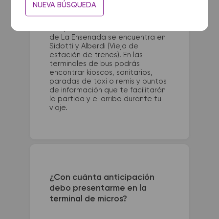
La terminal de ómnibus de Mar
NUEVA BÚSQUEDA
del Plata queda ubicada en Av.
San Juan 1521 (esquina Av. Pedro
Luro). La terminal de colectivos
de La Ensenada se encuentra en
Sidotti y Alberdi (Vieja de
estación de trenes). En las
terminales de bus podrás
encontrar kioscos, sanitarios,
paradas de taxi o remis y puntos
de información que te facilitarán
la partida y el arribo durante tu
viaje.
¿Con cuánta anticipación
debo presentarme en la
terminal de micros?