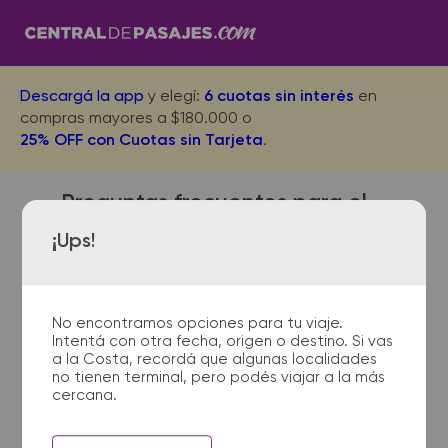
Descargá la app
y elegí:
6 cuotas sin interés
en
compras mayores a $180.000 o
25% OFF con Cuotas sin Tarjeta
.
Preguntas frecuentes para el
viaje desde Mar del Plata a
¡Ups!
Llavallol
No encontramos opciones para tu viaje.
Intentá con otra fecha, origen o destino. Si vas
¿Dónde quedan las
a la Costa, recordá que algunas localidades
no tienen terminal, pero podés viajar a la más
terminales de micro de Mar
cercana.
del Plata a Llavallol?