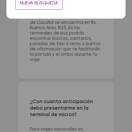
La terminal de ómnibus de Mar
NUEVA BÚSQUEDA
del Plata queda ubicada en Av.
San Juan 1521 (esquina Av. Pedro
Luro). La terminal de colectivos
de Llavallol se encuentra en Bv.
Buenos Aires 1925. En las
terminales de bus podrás
encontrar kioscos, sanitarios,
paradas de taxi o remis y puntos
de información que te facilitarán
la partida y el arribo durante tu
viaje.
¿Con cuánta anticipación
debo presentarme en la
terminal de micros?
Para viajes nacionales es