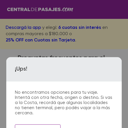
Descargá la app
y elegí:
6 cuotas sin interés
en
compras mayores a $180.000 o
25% OFF con Cuotas sin Tarjeta
.
Preguntas frecuentes para el
viaje desde Mar del Plata a
¡Ups!
Rafaela
No encontramos opciones para tu viaje.
Intentá con otra fecha, origen o destino. Si vas
¿Dónde quedan las
a la Costa, recordá que algunas localidades
no tienen terminal, pero podés viajar a la más
terminales de micro de Mar
cercana.
del Plata a Rafaela?