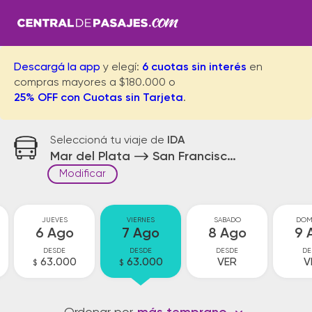
Descargá la app
y elegí:
6 cuotas sin interés
en
compras mayores a $180.000 o
25% OFF con Cuotas sin Tarjeta
.
Seleccioná tu viaje de
IDA
Mar del Plata
San Francisco Solano
Modificar
JUEVES
VIERNES
SABADO
DOM
6 Ago
7 Ago
8 Ago
9 
DESDE
DESDE
DESDE
DE
63.000
63.000
VER
V
$
$