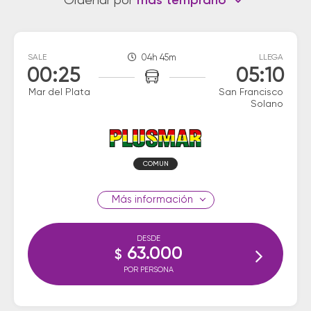
Ordenar por
más temprano
SALE
04h 45m
LLEGA
00:25
05:10
Mar del Plata
San Francisco
Solano
COMUN
información
DESDE
63.000
$
POR PERSONA