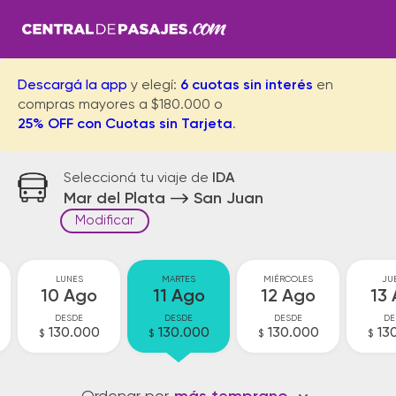
Descargá la app
y elegí:
6 cuotas sin interés
en
compras mayores a $180.000 o
25% OFF con Cuotas sin Tarjeta
.
Seleccioná tu viaje de
IDA
Mar del Plata
San Juan
Modificar
LUNES
MARTES
MIÉRCOLES
JU
10 Ago
11 Ago
12 Ago
13
DESDE
DESDE
DESDE
DE
130.000
130.000
130.000
13
$
$
$
$