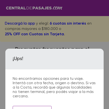
Descargá la app
y elegí:
6 cuotas sin interés
en
compras mayores a $180.000 o
25% OFF con Cuotas sin Tarjeta
.
Preguntas frecuentes para el
viaje desde Mar del Plata a
¡Ups!
San Rafael
No encontramos opciones para tu viaje.
Intentá con otra fecha, origen o destino. Si vas
¿Dónde quedan las
a la Costa, recordá que algunas localidades
no tienen terminal, pero podés viajar a la más
terminales de micro de Mar
cercana.
del Plata a San Rafael?