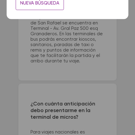
La terminal de ómnibus de Mar
NUEVA BÚSQUEDA
del Plata queda ubicada en Av.
San Juan 1521 (esquina Av. Pedro
Luro). La terminal de colectivos
de San Rafael se encuentra en
Terminal - Av. Gral Paz 500 esq
Granaderos. En las terminales de
bus podrás encontrar kioscos,
sanitarios, paradas de taxi o
remis y puntos de información
que te facilitarán la partida y el
arribo durante tu viaje.
¿Con cuánta anticipación
debo presentarme en la
terminal de micros?
Para viajes nacionales es