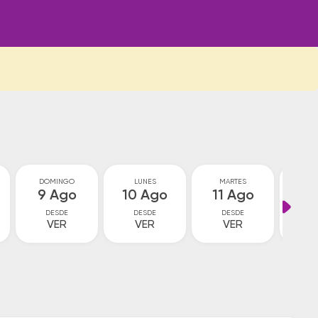
DOMINGO
LUNES
MARTES
MIÉ
9 Ago
10 Ago
11 Ago
12
DESDE
DESDE
DESDE
D
VER
VER
VER
V