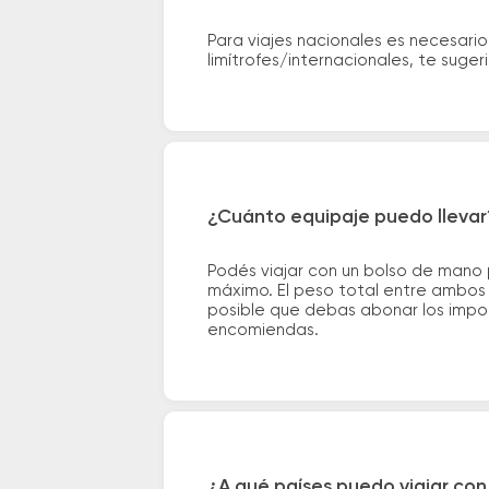
Para viajes nacionales es necesario
limítrofes/internacionales, te suge
¿Cuánto equipaje puedo llevar
Podés viajar con un bolso de mano
máximo. El peso total entre ambos e
posible que debas abonar los impor
encomiendas.
¿A qué países puedo viajar con