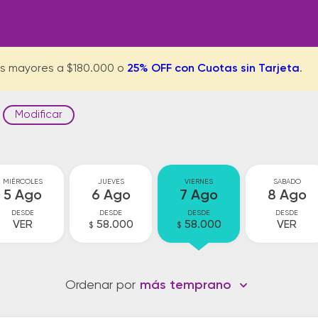
s mayores a $180.000 o
25% OFF con Cuotas sin Tarjeta
.
Modificar
MIÉRCOLES
JUEVES
VIERNES
SABADO
5 Ago
6 Ago
7 Ago
8 Ago
DESDE
DESDE
DESDE
DESDE
VER
58.000
58.000
VER
$
$
Ordenar por
más temprano