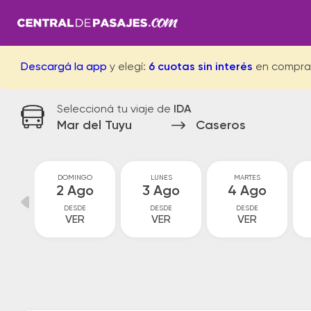
Descargá la app
y elegí:
6 cuotas sin interés
en compra
Seleccioná tu viaje de
IDA
Mar del Tuyu
Caseros
O
DOMINGO
LUNES
MARTES
o
2 Ago
3 Ago
4 Ago
DESDE
DESDE
DESDE
VER
VER
VER