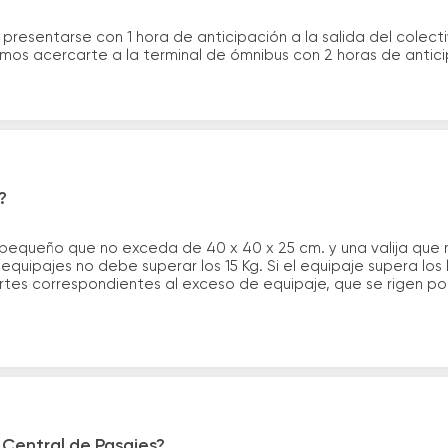
 presentarse con 1 hora de anticipación a la salida del colecti
rimos acercarte a la terminal de ómnibus con 2 horas de antic
?
 pequeño que no exceda de 40 x 40 x 25 cm. y una valija que
quipajes no debe superar los 15 Kg. Si el equipaje supera los
tes correspondientes al exceso de equipaje, que se rigen por 
 Central de Pasajes?