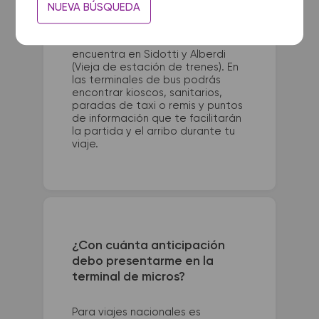
La terminal de ómnibus de Mar
NUEVA BÚSQUEDA
del Tuyu queda ubicada en Calle
80 entre 7 y 8. La terminal de
colectivos de La Ensenada se
encuentra en Sidotti y Alberdi
(Vieja de estación de trenes). En
las terminales de bus podrás
encontrar kioscos, sanitarios,
paradas de taxi o remis y puntos
de información que te facilitarán
la partida y el arribo durante tu
viaje.
¿Con cuánta anticipación
debo presentarme en la
terminal de micros?
Para viajes nacionales es