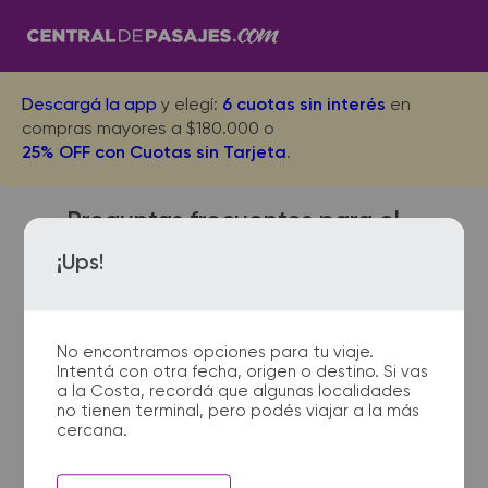
Descargá la app
y elegí:
6 cuotas sin interés
en
compras mayores a $180.000 o
25% OFF con Cuotas sin Tarjeta
.
Preguntas frecuentes para el
viaje desde Mar del Tuyu a La
¡Ups!
Ensenada
No encontramos opciones para tu viaje.
Intentá con otra fecha, origen o destino. Si vas
¿Dónde quedan las
a la Costa, recordá que algunas localidades
no tienen terminal, pero podés viajar a la más
terminales de micro de Mar
cercana.
del Tuyu a La Ensenada?