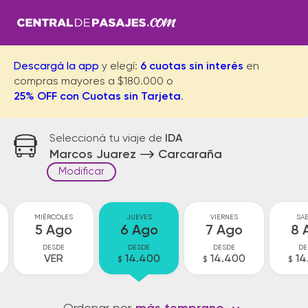
Descargá la app
y elegí:
6 cuotas sin interés
en
compras mayores a $180.000 o
25% OFF con Cuotas sin Tarjeta
.
Seleccioná tu viaje de
IDA
Marcos Juarez
Carcaraña
Modificar
MIÉRCOLES
JUEVES
VIERNES
SA
5 Ago
6 Ago
7 Ago
8 
DESDE
DESDE
DESDE
DE
VER
14.400
14.400
14
$
$
$