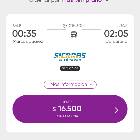
Ordenar por
más temprano
SALE
01h 30m
LLEGA
00:35
02:05
Marcos Juarez
Carcaraña
SEMICAMA
información
DESDE
16.500
$
POR PERSONA