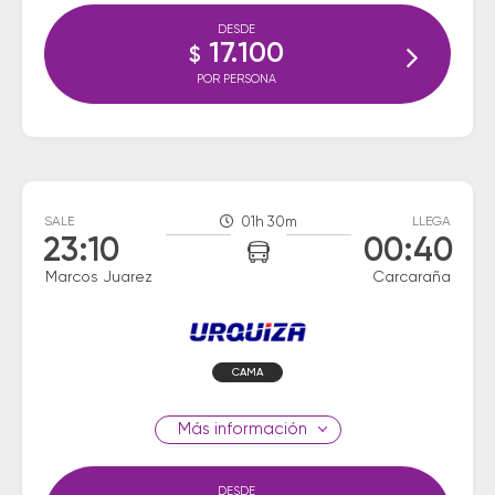
DESDE
17.100
$
POR PERSONA
SALE
01h 30m
LLEGA
23:10
00:40
Marcos Juarez
Carcaraña
CAMA
información
DESDE