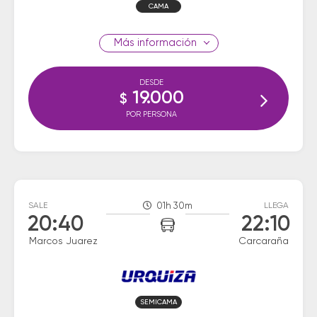
CAMA
información
DESDE
19.000
$
POR PERSONA
SALE
01h 30m
LLEGA
20:40
22:10
Marcos Juarez
Carcaraña
SEMICAMA