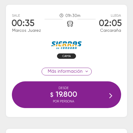
SALE
01h 30m
LLEGA
00:35
02:05
Marcos Juarez
Carcaraña
CAMA
información
DESDE
19.800
$
POR PERSONA