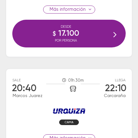
información
DESDE
17.100
$
POR PERSONA
SALE
01h 30m
LLEGA
20:40
22:10
Marcos Juarez
Carcaraña
CAMA