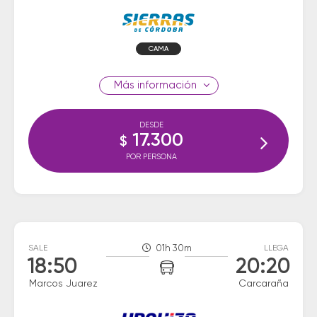
CAMA
información
DESDE
17.300
$
POR PERSONA
SALE
01h 30m
LLEGA
18:50
20:20
Marcos Juarez
Carcaraña