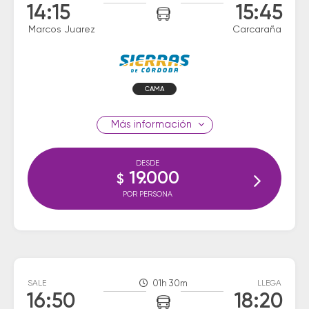
14:15
15:45
Marcos Juarez
Carcaraña
CAMA
información
DESDE
19.000
$
POR PERSONA
SALE
01h 30m
LLEGA
16:50
18:20