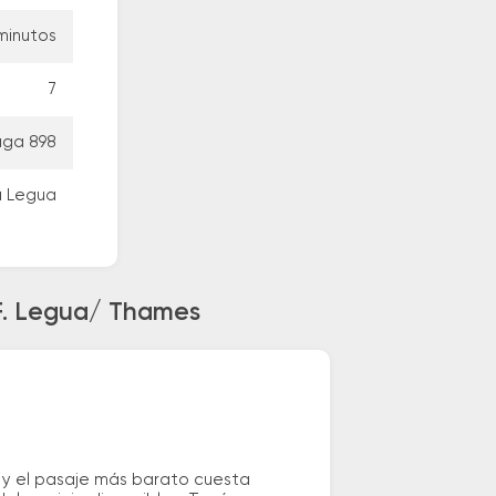
minutos
7
ga 898
a Legua
 F. Legua/ Thames
 y el pasaje más barato cuesta