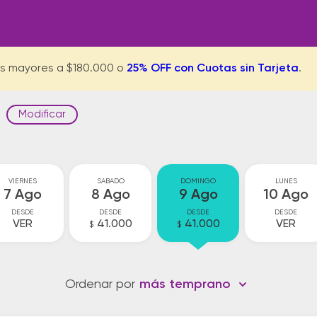
s mayores a $180.000 o
25% OFF con Cuotas sin Tarjeta
.
Modificar
VIERNES
SABADO
DOMINGO
LUNES
7 Ago
8 Ago
9 Ago
10 Ago
DESDE
DESDE
DESDE
DESDE
VER
41.000
41.000
VER
$
$
Ordenar por
más temprano