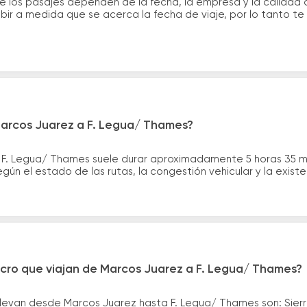
e los pasajes dependen de la fecha, la empresa y la calidad d
ubir a medida que se acerca la fecha de viaje, por lo tanto t
Marcos Juarez a F. Legua/ Thames?
a F. Legua/ Thames suele durar aproximadamente 5 horas 35 m
gún el estado de las rutas, la congestión vehicular y la exis
icro que viajan de Marcos Juarez a F. Legua/ Thames?
llevan desde Marcos Juarez hasta F. Legua/ Thames son: Sier