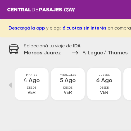
Descargá la app
y elegí:
6 cuotas sin interés
en compra
Seleccioná tu viaje de
IDA
Marcos Juarez
F. Legua/ Thames
MARTES
MIÉRCOLES
JUEVES
go
4 Ago
5 Ago
6 Ago
DESDE
DESDE
DESDE
VER
VER
VER