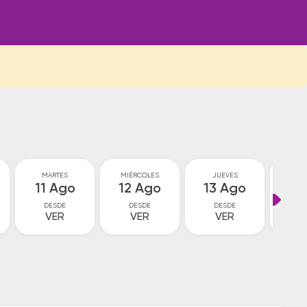
MARTES
MIÉRCOLES
JUEVES
VI
11 Ago
12 Ago
13 Ago
14
DESDE
DESDE
DESDE
D
VER
VER
VER
V