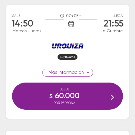
SALE
07h 05m
LLEGA
14:50
21:55
Marcos Juarez
La Cumbre
SEMICAMA
información
DESDE
60.000
$
POR PERSONA