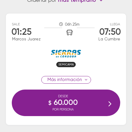
Ordenar por
más temprano
SALE
06h 25m
LLEGA
01:25
07:50
Marcos Juarez
La Cumbre
SEMICAMA
información
DESDE
60.000
$
POR PERSONA