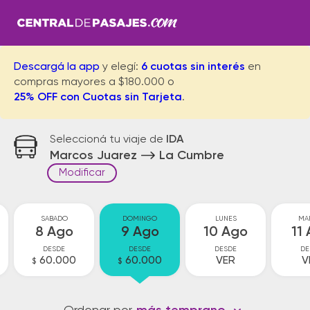
Descargá la app
y elegí:
6 cuotas sin interés
en
compras mayores a $180.000 o
25% OFF con Cuotas sin Tarjeta
.
Seleccioná tu viaje de
IDA
Marcos Juarez
La Cumbre
Modificar
SABADO
DOMINGO
LUNES
MA
8 Ago
9 Ago
10 Ago
11
DESDE
DESDE
DESDE
DE
60.000
60.000
VER
V
$
$