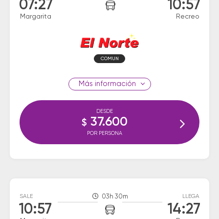
07:27
10:57
Margarita
Recreo
COMUN
información
DESDE
37.600
$
POR PERSONA
SALE
03h 30m
LLEGA
10:57
14:27