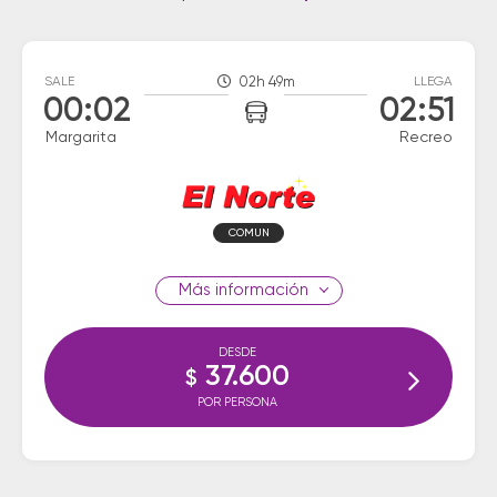
SALE
02h 49m
LLEGA
00:02
02:51
Margarita
Recreo
COMUN
información
DESDE
37.600
$
POR PERSONA