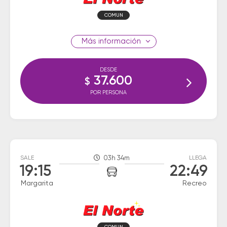
COMUN
información
DESDE
37.600
$
POR PERSONA
SALE
03h 34m
LLEGA
19:15
22:49
Margarita
Recreo