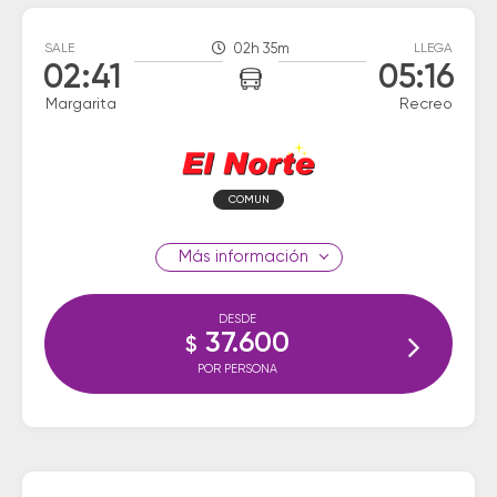
SALE
02h 35m
LLEGA
02:41
05:16
Margarita
Recreo
COMUN
información
DESDE
37.600
$
POR PERSONA