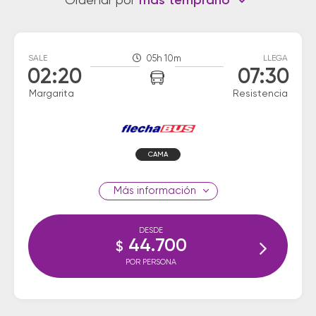
Ordenar por
más temprano
SALE
05h 10m
LLEGA
02:20
07:30
Margarita
Resistencia
CAMA
información
DESDE
44.700
$
POR PERSONA