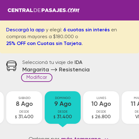
Descargá la app
y elegí:
6 cuotas sin interés
en
compras mayores a $180.000 o
25% OFF con Cuotas sin Tarjeta
.
Seleccioná tu viaje de
IDA
Margarita
Resistencia
Modificar
SABADO
DOMINGO
LUNES
MA
8 Ago
9 Ago
10 Ago
11
DESDE
DESDE
DESDE
DE
31.400
31.400
26.800
V
$
$
$