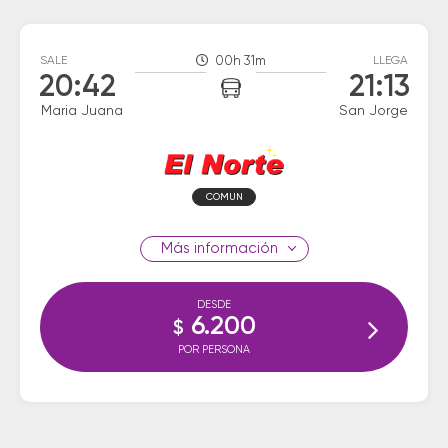
SALE
00h 31m
LLEGA
20:42
21:13
Maria Juana
San Jorge
COMUN
información
DESDE
6.200
$
POR PERSONA