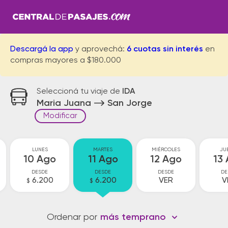
Descargá la app
y aprovechá:
6 cuotas sin interés
en
compras mayores a $180.000
Seleccioná tu viaje de
IDA
Maria Juana
San Jorge
Modificar
LUNES
MARTES
MIÉRCOLES
JU
10 Ago
11 Ago
12 Ago
13
DESDE
DESDE
DESDE
DE
6.200
6.200
VER
V
$
$
Ordenar por
más temprano