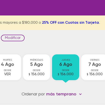
s mayores a $180.000 o
25% OFF con Cuotas sin Tarjeta
.
Modificar
MARTES
MIÉRCOLES
JUEVES
VIERNES
4 Ago
5 Ago
6 Ago
7 Ago
DESDE
DESDE
DESDE
DESDE
VER
156.000
156.000
156.000
$
$
$
Ordenar por
más temprano