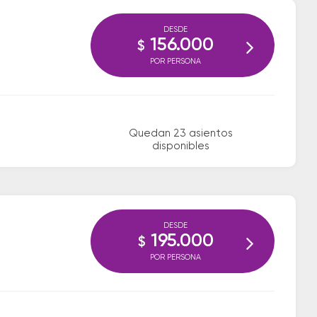
DESDE
156.000
$
POR PERSONA
Quedan 23 asientos
disponibles
DESDE
195.000
$
POR PERSONA