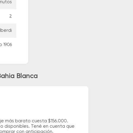
inutos
2
lberdi
o 1906
Bahia Blanca
aje más barato cuesta $156.000.
io disponibles. Tené en cuenta que
comprar con anticipación.