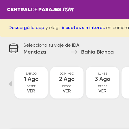
Descargá la app
y elegí:
6 cuotas sin interés
en compra
Seleccioná tu viaje de
IDA
Mendoza
Bahia Blanca
S
SABADO
DOMINGO
LUNES
ul
1 Ago
2 Ago
3 Ago
DESDE
DESDE
DESDE
VER
VER
VER