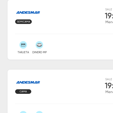
SALE
19
SEMICAMA
Men
TARJETA
DINERO MP
SALE
19
CAMA
Men