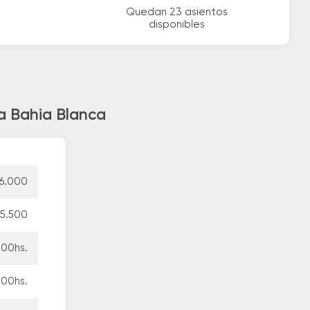
Quedan 23 asientos
disponibles
a Bahia Blanca
56.000
75.500
:00hs.
:00hs.