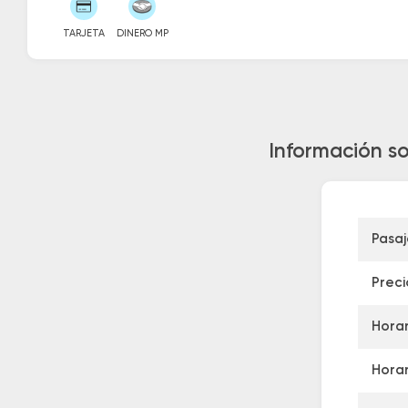
TARJETA
DINERO MP
Información s
Pasa
Preci
Horar
Horar