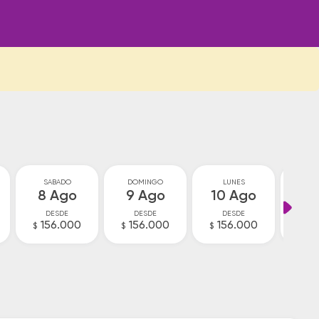
SABADO
DOMINGO
LUNES
MA
8 Ago
9 Ago
10 Ago
11
DESDE
DESDE
DESDE
D
156.000
156.000
156.000
15
$
$
$
$