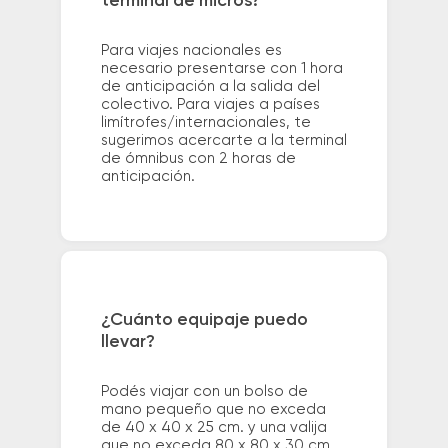
terminal de micros?
Para viajes nacionales es
necesario presentarse con 1 hora
de anticipación a la salida del
colectivo. Para viajes a países
limítrofes/internacionales, te
sugerimos acercarte a la terminal
de ómnibus con 2 horas de
anticipación.
¿Cuánto equipaje puedo
llevar?
Podés viajar con un bolso de
mano pequeño que no exceda
de 40 x 40 x 25 cm. y una valija
que no exceda 80 x 80 x 30 cm.