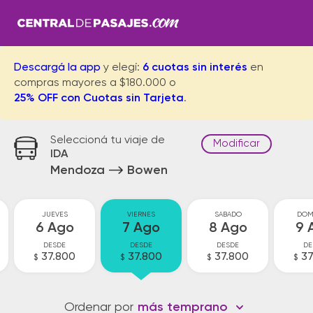
Descargá la app
y elegí:
6 cuotas sin interés
en
compras mayores a $180.000 o
25% OFF con Cuotas sin Tarjeta
.
Seleccioná tu viaje de
Modificar
IDA
Mendoza
Bowen
JUEVES
VIERNES
SABADO
DOM
6 Ago
7 Ago
8 Ago
9 
DESDE
DESDE
DESDE
DE
37.800
37.800
37.800
37
$
$
$
$
Ordenar por
más temprano