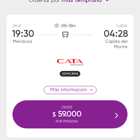
Ordenar por
más temprano
SALE
08h 58m
LLEGA
19:30
04:28
Mendoza
Capilla del
Monte
SEMICAMA
información
DESDE
59.000
$
POR PERSONA