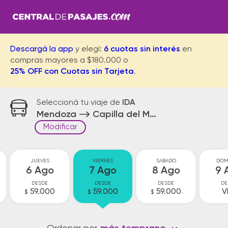
Descargá la app
y elegí:
6 cuotas sin interés
en
compras mayores a $180.000 o
25% OFF con Cuotas sin Tarjeta
.
Seleccioná tu viaje de
IDA
Mendoza
Capilla del Monte
Modificar
JUEVES
VIERNES
SABADO
DOM
6 Ago
7 Ago
8 Ago
9 
DESDE
DESDE
DESDE
DE
59.000
59.000
59.000
V
$
$
$