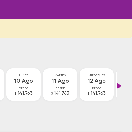
LUNES
MARTES
MIÉRCOLES
JU
10 Ago
11 Ago
12 Ago
13
DESDE
DESDE
DESDE
D
141.763
141.763
141.763
14
$
$
$
$