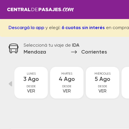
Descargá la app
y elegí:
6 cuotas sin interés
en compra
Seleccioná tu viaje de
IDA
Mendoza
Corrientes
GO
LUNES
MARTES
MIÉRCOLES
go
3 Ago
4 Ago
5 Ago
DESDE
DESDE
DESDE
VER
VER
VER