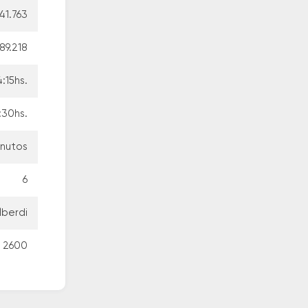
41.763
89.218
4:15hs.
:30hs.
inutos
6
lberdi
ú 2600