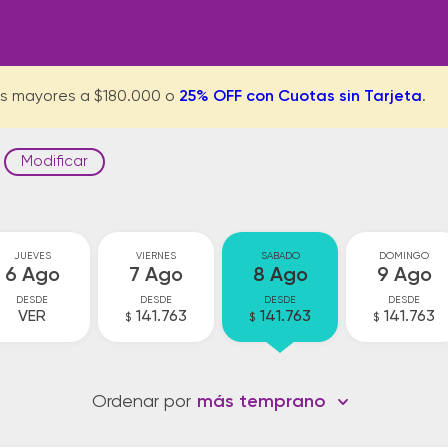
s mayores a $180.000 o
25% OFF con Cuotas sin Tarjeta
.
Modificar
JUEVES
VIERNES
SABADO
DOMINGO
6 Ago
7 Ago
8 Ago
9 Ago
DESDE
DESDE
DESDE
DESDE
VER
141.763
141.763
141.763
$
$
$
Ordenar por
más temprano