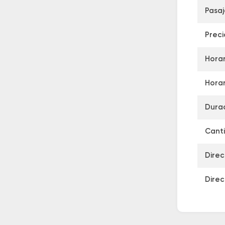
Pasa
Preci
Horar
Horar
Durac
Canti
Direc
Direc