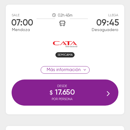
SALE
02h 45m
LLEGA
07:00
09:45
Mendoza
Desaguadero
SEMICAMA
información
DESDE
17.650
$
POR PERSONA