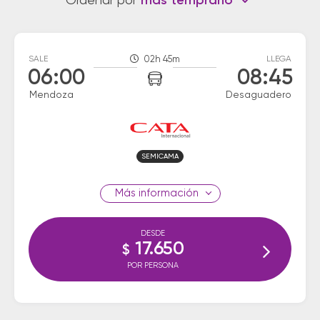
Ordenar por
más temprano
SALE
02h 45m
LLEGA
06:00
08:45
Mendoza
Desaguadero
SEMICAMA
información
DESDE
17.650
$
POR PERSONA