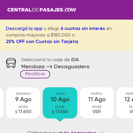
Descargá la app
y elegí:
6 cuotas sin interés
en
compras mayores a $180.000 o
25% OFF con Cuotas sin Tarjeta
.
Seleccioná tu viaje de
IDA
Mendoza
Desaguadero
Modificar
DOMINGO
LUNES
MARTES
MIÉR
9 Ago
10 Ago
11 Ago
12
DESDE
DESDE
DESDE
DE
17.650
17.650
VER
V
$
$