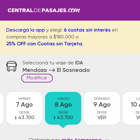
Descargá la app
y elegí:
6 cuotas sin interés
en
compras mayores a $180.000 o
25% OFF con Cuotas sin Tarjeta
.
Seleccioná tu viaje de
IDA
Mendoza
El Sosneado
Modificar
VIERNES
SABADO
DOMINGO
LU
7 Ago
8 Ago
9 Ago
10
DESDE
DESDE
DESDE
DE
43.700
43.700
VER
V
$
$