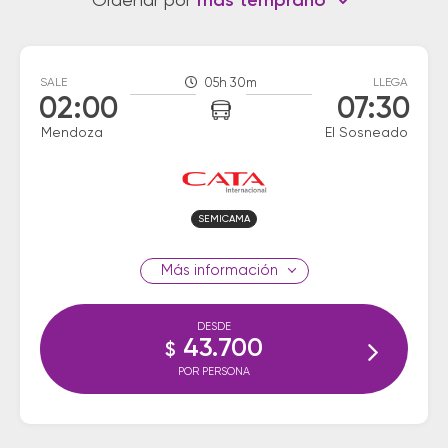
Ordenar por
más temprano
SALE
05h 30m
LLEGA
02:00
07:30
Mendoza
El Sosneado
SEMICAMA
información
DESDE
43.700
$
POR PERSONA