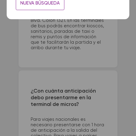
NUEVA BÚSQUEDA
Terminal - Reconquista y Alberdi.
La terminal de colectivos de
Firmat se encuentra en Terminal -
Blvd. Colon 1321. En las terminales
de bus podrás encontrar kioscos,
sanitarios, paradas de taxi o
remis y puntos de información
que te facilitarán la partida y el
arribo durante tu viaje.
¿Con cuánta anticipación
debo presentarme en la
terminal de micros?
Para viajes nacionales es
necesario presentarse con 1 hora
de anticipación a la salida del
colectivo. Para viajes a países