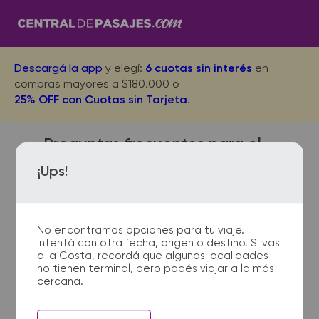
Descargá la app
y elegí:
6 cuotas sin interés
en
compras mayores a $180.000 o
25% OFF con Cuotas sin Tarjeta
.
Preguntas frecuentes para el
viaje desde Mendoza a Firmat
¡Ups!
No encontramos opciones para tu viaje.
¿Dónde quedan las
Intentá con otra fecha, origen o destino. Si vas
terminales de micro de
a la Costa, recordá que algunas localidades
Mendoza a Firmat?
no tienen terminal, pero podés viajar a la más
cercana.
La terminal de ómnibus de
Mendoza queda ubicada en