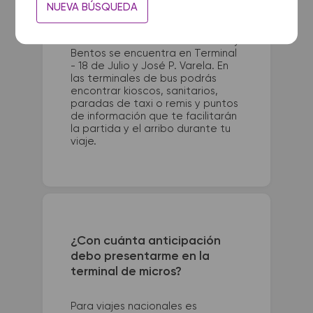
La terminal de ómnibus de
NUEVA BÚSQUEDA
Mendoza queda ubicada en
Terminal - Reconquista y Alberdi.
La terminal de colectivos de Fray
Bentos se encuentra en Terminal
- 18 de Julio y José P. Varela. En
las terminales de bus podrás
encontrar kioscos, sanitarios,
paradas de taxi o remis y puntos
de información que te facilitarán
la partida y el arribo durante tu
viaje.
¿Con cuánta anticipación
debo presentarme en la
terminal de micros?
Para viajes nacionales es