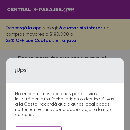
Descargá la app
y elegí:
6 cuotas sin interés
en
compras mayores a $180.000 o
25% OFF con Cuotas sin Tarjeta
.
Preguntas frecuentes para el
viaje desde Mendoza a Fray
¡Ups!
Bentos
No encontramos opciones para tu viaje.
Intentá con otra fecha, origen o destino. Si vas
¿Dónde quedan las
a la Costa, recordá que algunas localidades
no tienen terminal, pero podés viajar a la más
terminales de micro de
cercana.
Mendoza a Fray Bentos?