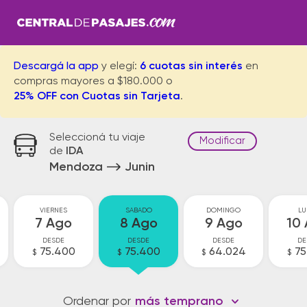
Descargá la app
y elegí:
6 cuotas sin interés
en
compras mayores a $180.000 o
25% OFF con Cuotas sin Tarjeta
.
Seleccioná tu viaje
Modificar
de
IDA
Mendoza
Junin
VIERNES
SABADO
DOMINGO
LU
7 Ago
8 Ago
9 Ago
10
DESDE
DESDE
DESDE
DE
75.400
75.400
64.024
75
$
$
$
$
Ordenar por
más temprano