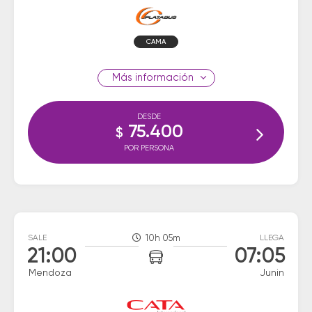
CAMA
información
DESDE
75.400
$
POR PERSONA
SALE
10h 05m
LLEGA
21:00
07:05
Mendoza
Junin