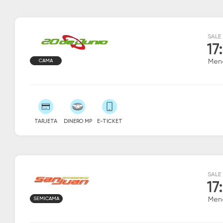
SALE
17
CAMA
Men
TARJETA
DINERO MP
E-TICKET
SALE
17
SEMICAMA
Men