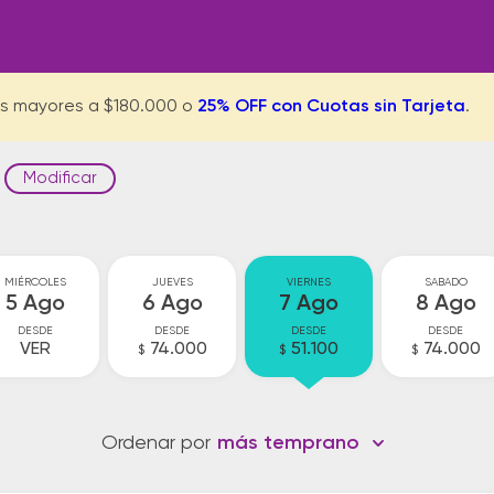
s mayores a $180.000 o
25% OFF con Cuotas sin Tarjeta
.
Modificar
MIÉRCOLES
JUEVES
VIERNES
SABADO
5 Ago
6 Ago
7 Ago
8 Ago
DESDE
DESDE
DESDE
DESDE
VER
74.000
51.100
74.000
$
$
$
Ordenar por
más temprano