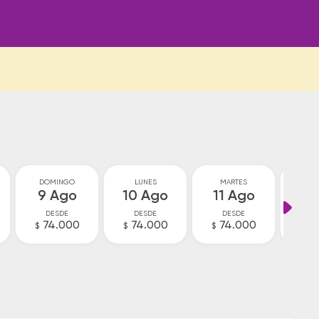
DOMINGO
LUNES
MARTES
MIÉ
9 Ago
10 Ago
11 Ago
12
DESDE
DESDE
DESDE
D
74.000
74.000
74.000
V
$
$
$