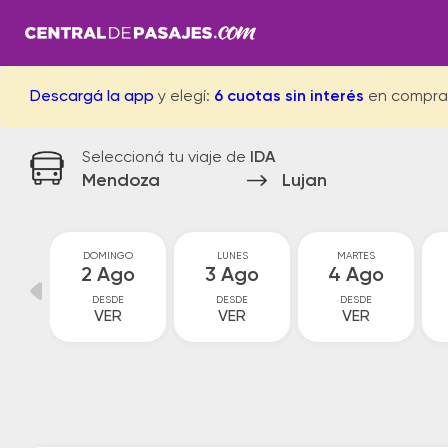
Descargá la app
y elegí:
6 cuotas sin interés
en compra
Seleccioná tu viaje de
IDA
Mendoza
Lujan
O
DOMINGO
LUNES
MARTES
o
2 Ago
3 Ago
4 Ago
DESDE
DESDE
DESDE
VER
VER
VER