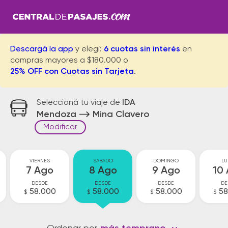
Descargá la app
y elegí:
6 cuotas sin interés
en
compras mayores a $180.000 o
25% OFF con Cuotas sin Tarjeta
.
Seleccioná tu viaje de
IDA
Mendoza
Mina Clavero
Modificar
VIERNES
SABADO
DOMINGO
LU
7 Ago
8 Ago
9 Ago
10
DESDE
DESDE
DESDE
DE
58.000
58.000
58.000
58
$
$
$
$