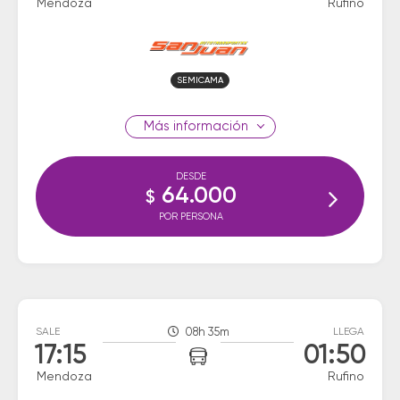
Mendoza
Rufino
SEMICAMA
información
DESDE
64.000
$
POR PERSONA
SALE
08h 35m
LLEGA
17:15
01:50
Mendoza
Rufino