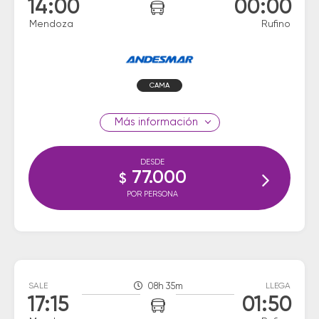
14:00
00:00
Mendoza
Rufino
CAMA
información
DESDE
77.000
$
POR PERSONA
SALE
08h 35m
LLEGA
17:15
01:50