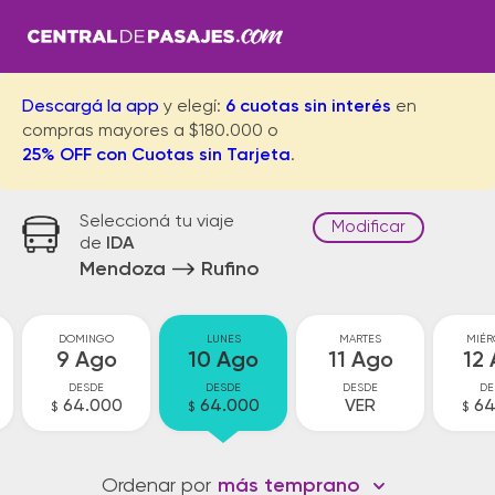
Descargá la app
y elegí:
6 cuotas sin interés
en
compras mayores a $180.000 o
25% OFF con Cuotas sin Tarjeta
.
Seleccioná tu viaje
Modificar
de
IDA
Mendoza
Rufino
DOMINGO
LUNES
MARTES
MIÉR
9 Ago
10 Ago
11 Ago
12
DESDE
DESDE
DESDE
DE
64.000
64.000
VER
64
$
$
$
Ordenar por
más temprano