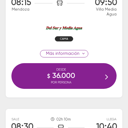
08:15
09:50
Mendoza
Villa Media
Agua
CAMA
información
DESDE
36.000
$
POR PERSONA
SALE
02h 10m
LLEGA
08:30
10:40