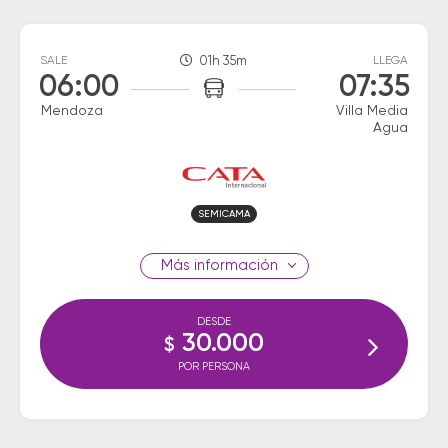
SALE
01h 35m
LLEGA
06:00
07:35
Mendoza
Villa Media
Agua
SEMICAMA
información
DESDE
30.000
$
POR PERSONA