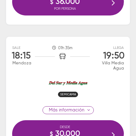
36.000
$
POR PERSONA
SALE
01h 35m
LLEGA
18:15
19:50
Mendoza
Villa Media
Agua
SEMICAMA
información
DESDE
30.000
$