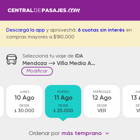
Descargá la app
y aprovechá:
6 cuotas sin interés
en
compras mayores a $180.000
Seleccioná tu viaje de
IDA
Mendoza
Villa Media Agua
Modificar
LUNES
MARTES
MIÉRCOLES
JU
10 Ago
11 Ago
12 Ago
13
DESDE
DESDE
DESDE
DE
30.000
25.000
VER
V
$
$
Ordenar por
más temprano