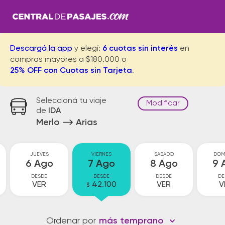
Descargá la app
y elegí:
6 cuotas sin interés
en
compras mayores a $180.000 o
25% OFF con Cuotas sin Tarjeta
.
Seleccioná tu viaje
Modificar
de
IDA
Merlo
Arias
JUEVES
VIERNES
SABADO
DOM
6 Ago
7 Ago
8 Ago
9 
DESDE
DESDE
DESDE
DE
VER
42.100
VER
V
$
Ordenar por
más temprano