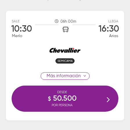
SALE
06h 00m
LLEGA
10:30
16:30
Merlo
Arias
SEMICAMA
información
DESDE
50.500
$
POR PERSONA