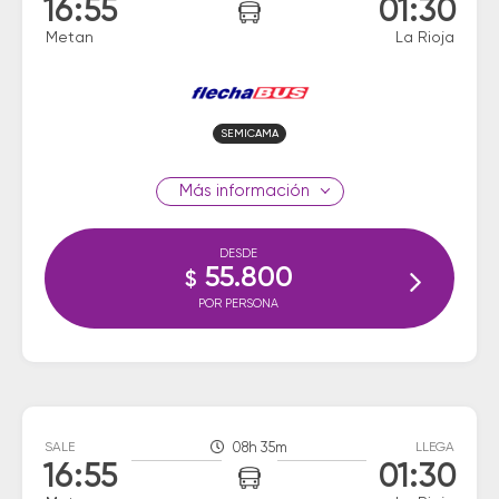
16:55
01:30
Metan
La Rioja
SEMICAMA
información
DESDE
55.800
$
POR PERSONA
SALE
08h 35m
LLEGA
16:55
01:30