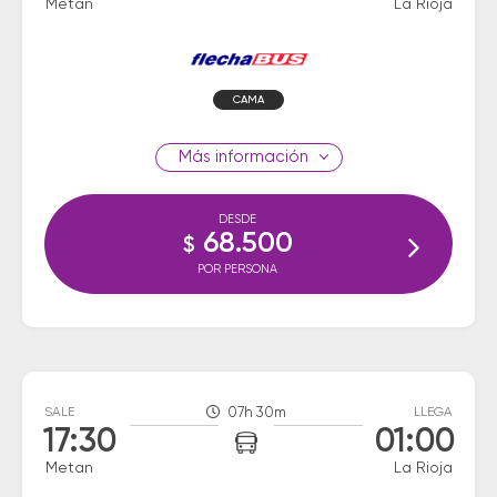
Metan
La Rioja
CAMA
información
DESDE
68.500
$
POR PERSONA
SALE
07h 30m
LLEGA
17:30
01:00
Metan
La Rioja