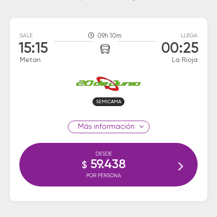
SALE
09h 10m
LLEGA
15:15
00:25
Metan
La Rioja
SEMICAMA
información
DESDE
59.438
$
POR PERSONA