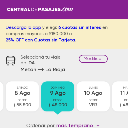
Descargá la app
y elegí:
6 cuotas sin interés
en
compras mayores a $180.000 o
25% OFF con Cuotas sin Tarjeta
.
Seleccioná tu viaje
Modificar
de
IDA
Metan
La Rioja
SABADO
DOMINGO
LUNES
MA
8 Ago
9 Ago
10 Ago
11
DESDE
DESDE
DESDE
DE
55.800
48.000
VER
48
$
$
$
Ordenar por
más temprano