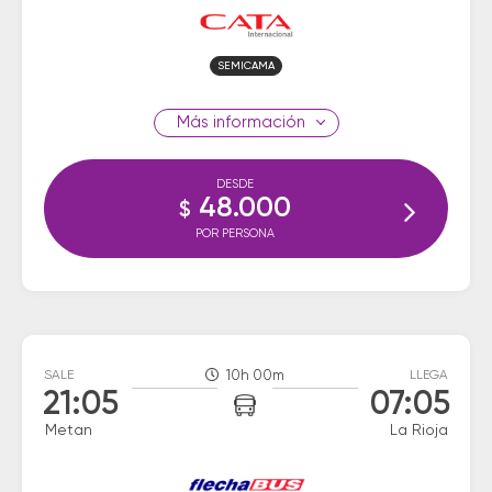
SEMICAMA
información
DESDE
48.000
$
POR PERSONA
SALE
10h 00m
LLEGA
21:05
07:05
Metan
La Rioja