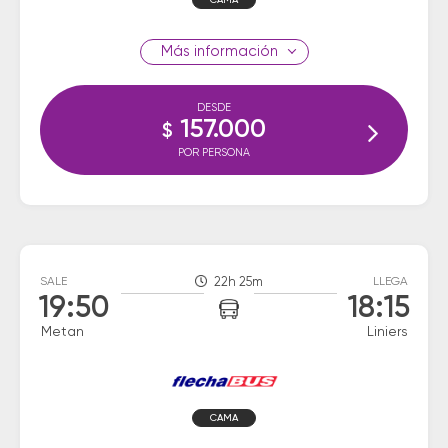
CAMA
información
DESDE
157.000
$
POR PERSONA
SALE
22h 25m
LLEGA
19:50
18:15
Metan
Liniers
CAMA