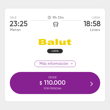
SALE
19h 33m
LLEGA
23:25
18:58
Metan
Liniers
CAMA
información
DESDE
110.000
$
POR PERSONA