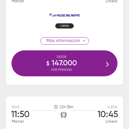
Metan
Liniers
CAMA
información
DESDE
147.000
$
POR PERSONA
SALE
22h 55m
LLEGA
11:50
10:45
Metan
Liniers