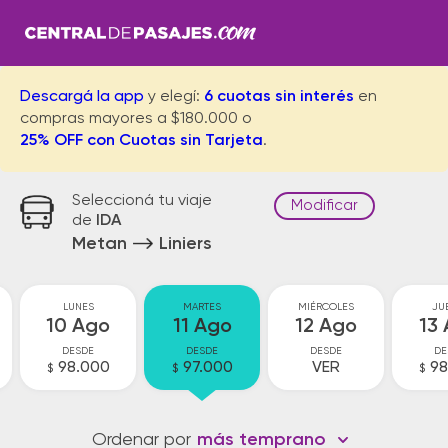
Descargá la app
y elegí:
6 cuotas sin interés
en
compras mayores a $180.000 o
25% OFF con Cuotas sin Tarjeta
.
Seleccioná tu viaje
Modificar
de
IDA
Metan
Liniers
LUNES
MARTES
MIÉRCOLES
JU
10 Ago
11 Ago
12 Ago
13
DESDE
DESDE
DESDE
DE
98.000
97.000
VER
98
$
$
$
Ordenar por
más temprano