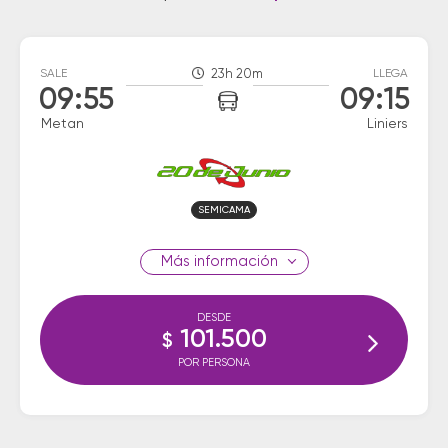
SALE
23h 20m
LLEGA
09:55
09:15
Metan
Liniers
SEMICAMA
información
DESDE
101.500
$
POR PERSONA