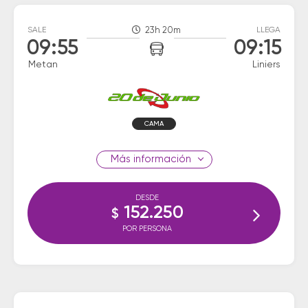
SALE
23h 20m
LLEGA
09:55
09:15
Metan
Liniers
CAMA
información
DESDE
152.250
$
POR PERSONA