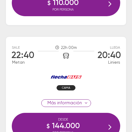
110.000
$
POR PERSONA
SALE
22h 00m
LLEGA
22:40
20:40
Metan
Liniers
CAMA
información
DESDE
144.000
$