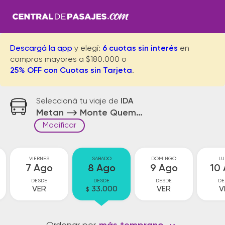
Descargá la app
y elegí:
6 cuotas sin interés
en
compras mayores a $180.000 o
25% OFF con Cuotas sin Tarjeta
.
Seleccioná tu viaje de
IDA
Metan
Monte Quemado
Modificar
VIERNES
SABADO
DOMINGO
LU
7 Ago
8 Ago
9 Ago
10
DESDE
DESDE
DESDE
DE
VER
33.000
VER
V
$