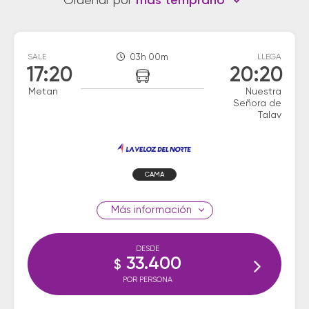
Ordenar por
más temprano
SALE
03h 00m
LLEGA
17:20
20:20
Metan
Nuestra
Señora de
Talav
CAMA
información
DESDE
33.400
$
POR PERSONA