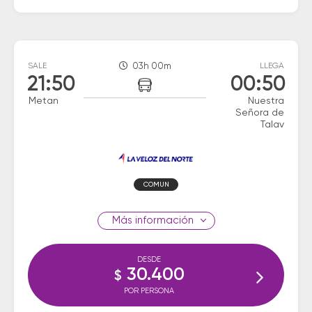
SALE
03h 00m
LLEGA
21:50
00:50
Metan
Nuestra
Señora de
Talav
COMUN
información
DESDE
30.400
$
POR PERSONA