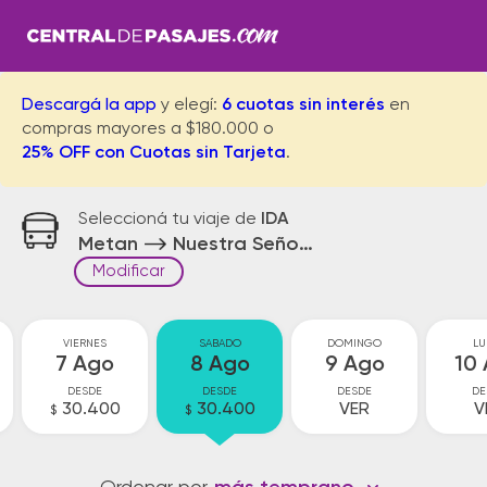
Descargá la app
y elegí:
6 cuotas sin interés
en
compras mayores a $180.000 o
25% OFF con Cuotas sin Tarjeta
.
Seleccioná tu viaje de
IDA
Metan
Nuestra Señora de Talav
Modificar
VIERNES
SABADO
DOMINGO
LU
7 Ago
8 Ago
9 Ago
10
DESDE
DESDE
DESDE
DE
30.400
30.400
VER
V
$
$